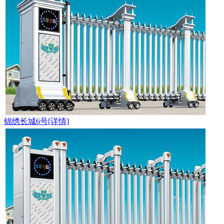
锦绣长城6号[详情]