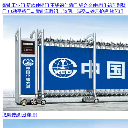
智能工业门
新款伸缩门
不锈钢伸缩门
铝合金伸缩门
铝艺别墅
门
电动平移门...
智能车牌识...
道闸、岗亭...
铁艺护栏
铁艺门
飞鹰传媒版[详情]