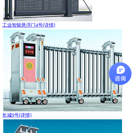
工业智能悬浮门4号[详情]
长城9号[详情]