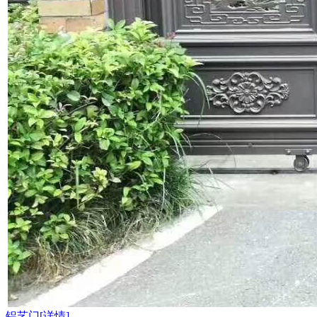
铝艺门[详情]