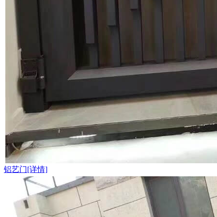
铝艺门[详情]