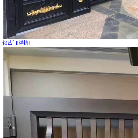
铝艺门[详情]