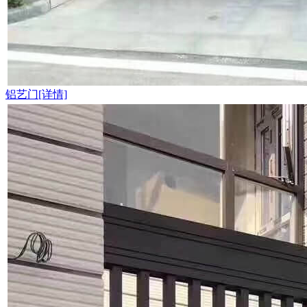
铝艺门[详情]