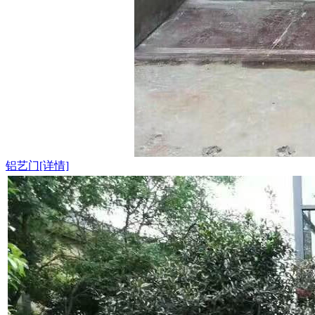
铝艺门[详情]