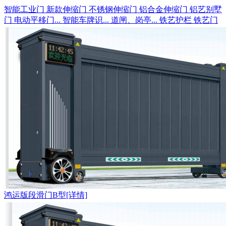
智能工业门
新款伸缩门
不锈钢伸缩门
铝合金伸缩门
铝艺别墅
门
电动平移门...
智能车牌识...
道闸、岗亭...
铁艺护栏
铁艺门
鸿运版段滑门B型[详情]