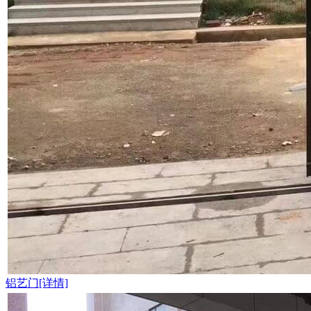
铝艺门[详情]