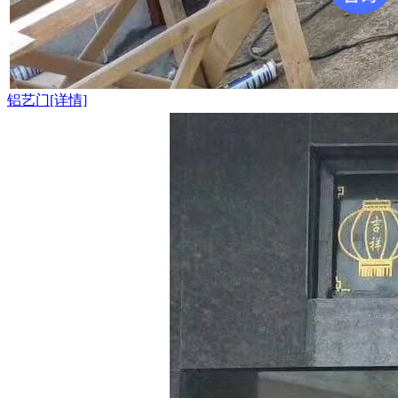
铝艺门[详情]