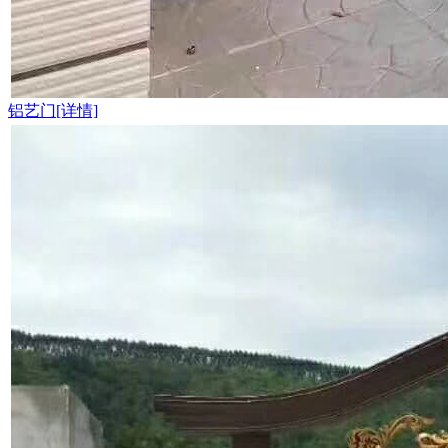
铝艺门[详情]