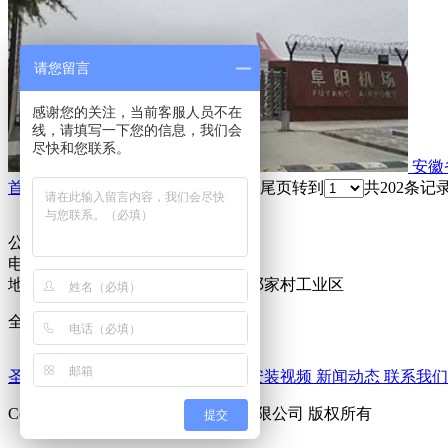
请您留言
感谢您的关注，当前客服人员不在
线，请填写一下您的信息，我们会
尽快和您联系。
安徽
首页
上一页
...
11
12
13
14
15
16
17
下一页
尾页
转到
共202条记录
公司电话：0757-87572578
电子邮箱：2483999500@qq.com
地址：佛山市三水区西南街道南岸邓家村工业区
全国服务热线
18029207774
圣盾
关于我们
产品中心
工程案例
安装视频
新闻动态
联系我们
Copyright © 2019 佛山市圣盾门业有限公司 版权所有
提交