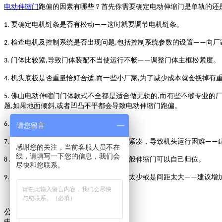
电动伸缩门
跑偏的因素有哪些？首先你需要确定电动伸缩门是单轨的还
要确定电机链条是否有松动
这时就要调节电机链条。
1.
——
检查电机及控制系统是否出现问题
包括控制系统参数的设置
向厂
2.
,
——
门体比较紧
导致门体装配不当使运行不畅
调整门体主框松紧度
。
3.
,
——
机头底板是否重量恰好合适
而一些小厂家
为了减少成本就会换掉有
4.
,
,
佛山电动伸缩门门体款式不全都是适合做无轨的
而有些不够专业的
5.
,
题
如果地面倾斜
或者凹凸不平都会导致电动伸缩门跑偏。
,
,
电动伸缩门导向器埙坏
需要更换。
6.
,
请您留言
电机驱动动力不够或者是门排排列过于紧凑，导致机头运行困难
7.
——
感谢您的关注，当前客服人员不在
线，请填写一下您的信息，我们会
可能是人为的推动过机头。这种情况一般伸缩门可以自己归位。
8 .
尽快和您联系。
若是无轨运行的，可能是磁铁埋设数量太少或是间距太大
建议增
9.
——
公司电话：0757-87572578