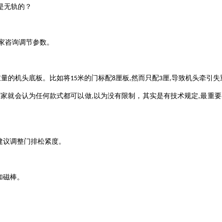
是无轨的？
家咨询调节参数。
重量的机头底板。比如将
米的门标配
厘板
然而只配
厘
导致机头牵引失
15
8
,
3
,
厂家就会认为任何款式都可以做
以为没有限制，其实是有技术规定
最重要
,
,
建议调整门排松紧度。
加磁棒。